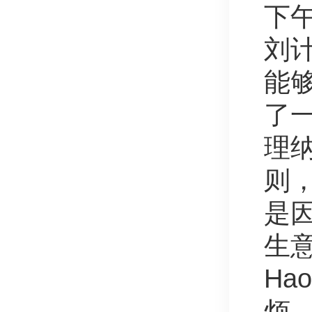
下
刘
能
了
理
则
是
生
Ha
烦