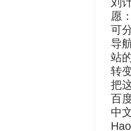
刘
愿：
可
导
站
转变
把
百
中
Ha