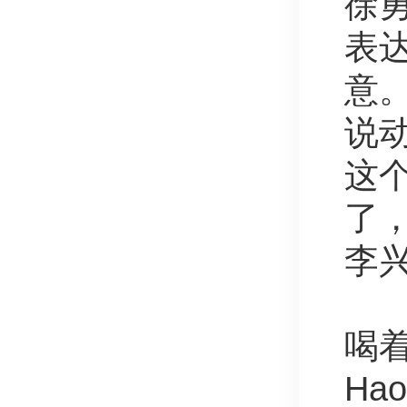
徐
表达
意
说
这
了
李
喝
Ha