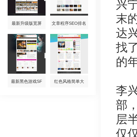
兴
末
最新升级版宽屏
文章程序SEO排名
达
找
的
最新黑色游戏SF
红色风格简单大
李
部
层
仅仅