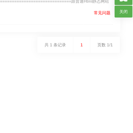
=================================跟普通Html静态网站
器，选中刚刚架设好的网站。…
关闭
常见问题
共 1 条记录
1
页数 1/1